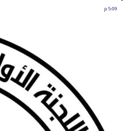
5:09 م