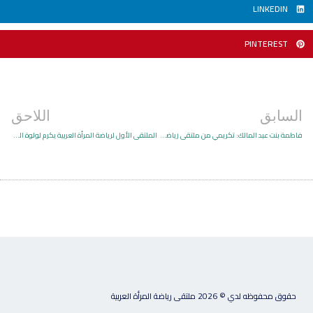
LINKEDIN
PINTEREST
t
Pre
السابق
اللاحق
فاطمة بنت عبد المالك: تكريمي من ملتقى رياضة المرأة العربية شرف كبير
الملتقى الأول لرياضة المرأة العربية يكرم لولوة المري بمجال الريادة النسائية في الرياضة
حقوق محفوظه لدي © 2026 ملتقى رياضة المرأة العربية