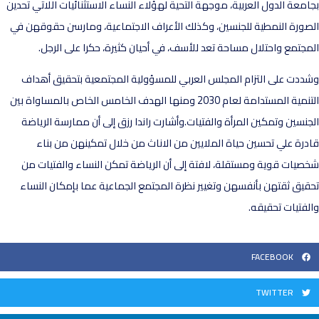
امعة الدول العربية، موجهة التحية لهؤلاء النساء الاستثنائيات اللاتي تحدين
صورة النمطية للجنسين، وكذلك الأعراف الاجتماعية، ومارسن حقوقهن في
مجتمع واحتلال مساحة تعد للأسف، في أحيان كثيرة، حكرا على الرجل.
ددت على التزام المجلس العربي للمسؤولية المجتمعية بتحقيق أهداف
التنمية المستدامة لعام 2030 ومنها الهدف الخامس الخاص بالمساواة بين
جنسين وتمكين المرأة والفتيات.وأشارت راندا رزق إلى أن ممارسة الرياضة
درة علي تحسين حياة الملايين من الاناث من خلال تمكينهن من بناء
صيات قوية ومستقلة، لافتة إلى أن الرياضة تمكن النساء والفتيات من
قيق ثقتهن بأنفسهن وتغيير نظرة المجتمع الجماعية عما بإمكان النساء
لفتيات تحقيقه.
FACEBOOK
TWITTER