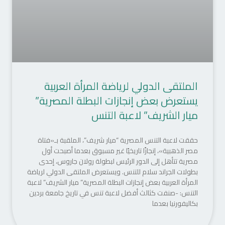
الملتقى الدولي لرياضة المرأة العربية
يستعرض بعض إنجازات البطلة المصرية”
ميار الشريف” لاعبة التنس
حققت لاعبة التنس المصرية “ميار شريف”، الملقبة بـ«فتاة
مصر الذهبية»، إنجازًا تاريخيًا غير مسبوق بعدما أصبحت أول
مصرية تتأهل إلى الدور الرئيس لبطولة رولان جاروس، إحدى
بطولات الجراند سلام للتنس. ويستعرض الملتقى الدولي لرياضة
المرأة العربية بعض إنجازات البطلة المصرية” ميار الشريف” لاعبة
التنس: -صنفت كثالث أفضل لاعبة تنس في تاريخ جامعة بردين
بكاليفورنيا بعدما