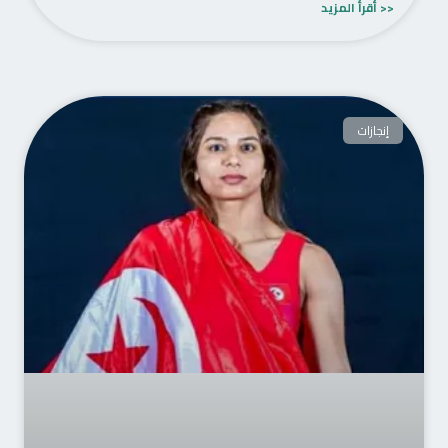
<< أقرأ المزيد
إنجازات