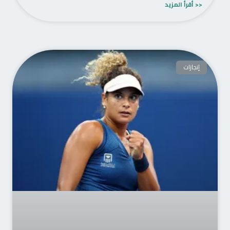
<< أقرأ المزيد
إنجازات