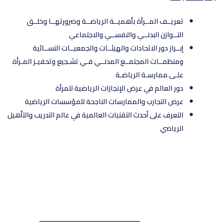
تعريــف المــرأة بأهميــة الرياضــة وضرورتهــا وخلــق
التــوازن البدنــي والنفســي والاجتماعي
إبــراز دور الاتحادات والهيئــات والجمعيــات النســائية
ومنظمــات المجتمــع المدنــي فـي تشـجيع وتحفيـز المـرأة
علـى ممارسـة الرياضـة
دور العالم في عرض الإنجازات الرياضية للمرأة
عرض التجارب والممارسات الناجحة للمؤسسات الرياضية
التعرف على أحدث التقنيات العالمية في عالم التدريب والتأهيل
الرياضي