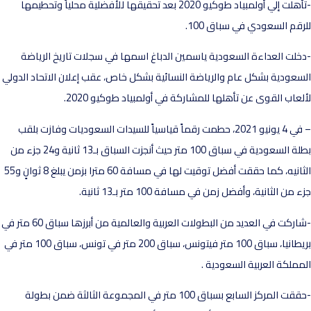
-تأهلت إلي أولمبياد طوكيو 2020 بعد تحقيقها للأفضلية محلياً وتحطيمها
رقم السعودي في سباق 100.
خلت العداءة السعودية ياسمين الدباغ اسمها في سجلات تاريخ الرياضة
سعودية بشكل عام والرياضة النسائية بشكل خاص، عقب إعلان الاتحاد الدولي
لعاب القوى عن تأهلها للمشاركة في أولمبياد طوكيو 2020.
– في 4 يونيو 2021، حطمت رقماً قياسياً للسيدات السعوديات وفازت بلقب
بطلة السعودية في سباق 100 متر حيث أنجزت السباق بـ13 ثانية و24 جزء من
الثانيه، كما حققت أفضل توقيت لها في مسافة 60 مترا بزمن يبلغ 8 ثوانٍ و55
ء من الثانية، وأفضل زمن في مسافة 100 متر بـ13 ثانية.
-شاركت في العديد من البطولات العربية والعالمية من أبرزها سباق 60 متر في
بريطانيا، سباق 100 متر فيتونس، سباق 200 متر في تونس، سباق 100 متر في
مملكة العربية السعودية .
-حققت المركز السابع بسباق 100 متر في المجموعة الثالثة ضمن بطولة