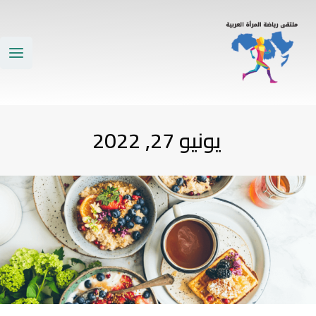
خطي
ain
لى
enu
لمحتوى
يونيو 27, 2022