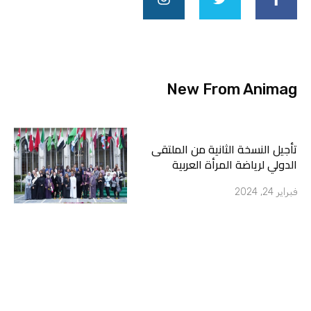
t
t
e
a
t
b
g
e
o
r
r
o
a
k
m
-
New From Animag
f
تأجيل النسخة الثانية من الملتقى
الدولي لرياضة المرأة العربية
فبراير 24, 2024