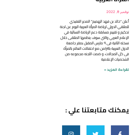
نوفمبر 8, 2022
أعلن “خالد بن فهد الهميم” المدير التنفيذي
للملتقي الدولي لرياضة المرأة العربية اليوم عن لجنة
تحكيم و تقييم مسابقة دعم الرياضة النسائية في
الإعلام العربي والتي سوف ينظمها الملتقى خلال
نسخته الثانية فى ٩ مارس المقبل بمقر جامعة
الدول العربية بالتزامن مع احتفالات العالم بالمرأة
فى كل المجالات، و ضمت اللجنه مجموعه من
الشخصيات الإعلامية
لقراءة المزيد »
يمكنك متابعتنا علي :
I
T
F
n
w
a
s
i
c