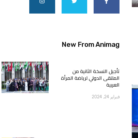
t
t
e
a
t
b
g
e
o
r
r
o
a
k
m
-
f
New From Animag
تأجيل النسخة الثانية من
الملتقى الدولي لرياضة المرأة
العربية
فبراير 24, 2024