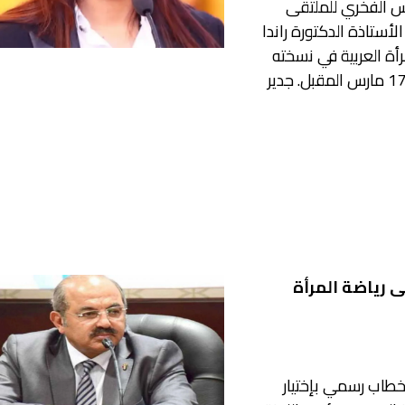
يس الفخري للملتقى
الأستاذة الدكتورة راندا
رأة العربية في نسخته
الثانيه والذي سيقام في مصر أيام 15 و16 و17 مارس المقبل. جدير
ى رياضة المرأة
 خطاب رسمي بإختيار