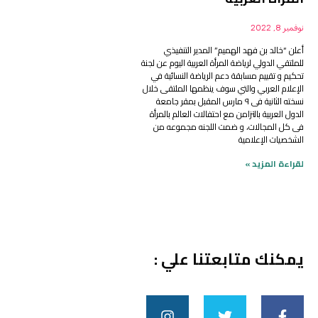
نوفمبر 8, 2022
أعلن “خالد بن فهد الهميم” المدير التنفيذي
للملتقي الدولي لرياضة المرأة العربية اليوم عن لجنة
تحكيم و تقييم مسابقة دعم الرياضة النسائية في
الإعلام العربي والتي سوف ينظمها الملتقى خلال
نسخته الثانية فى ٩ مارس المقبل بمقر جامعة
الدول العربية بالتزامن مع احتفالات العالم بالمرأة
فى كل المجالات، و ضمت اللجنه مجموعه من
الشخصيات الإعلامية
لقراءة المزيد »
يمكنك متابعتنا علي :
I
T
F
n
w
a
s
i
c