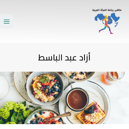
خطي
ain
لى
enu
لمحتوى
أزاد عبد الباسط