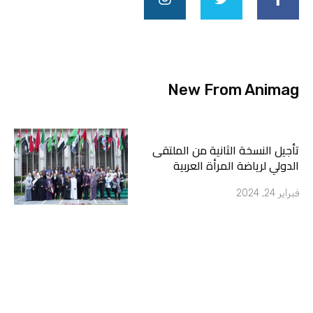
t
t
e
a
t
b
g
e
o
r
r
o
a
k
m
-
New From Animag
f
تأجيل النسخة الثانية من الملتقى
الدولي لرياضة المرأة العربية
فبراير 24, 2024