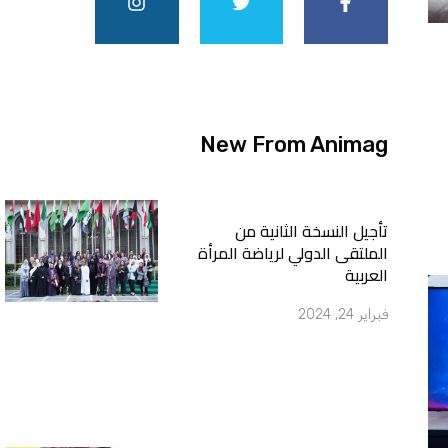
t
t
e
a
t
b
g
e
o
r
r
o
a
k
m
-
f
New From Animag
تأجيل النسخة الثانية من
الملتقى الدولي لرياضة المرأة
العربية
فبراير 24, 2024