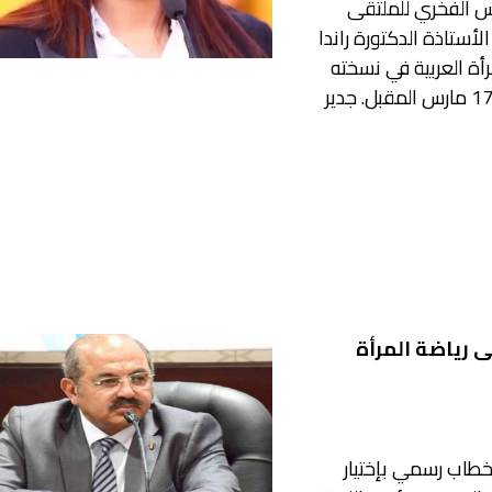
يس الفخري للملتقى
الأستاذة الدكتورة راندا
رأة العربية في نسخته
الثانيه والذي سيقام في مصر أيام 15 و16 و17 مارس المقبل. جدير
ى رياضة المرأة
 خطاب رسمي بإختيار