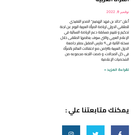
نوفمبر 8, 2022
أعلن “خالد بن فهد الهميم” المدير التنفيذي
للملتقي الدولي لرياضة المرأة العربية اليوم عن لجنة
تحكيم و تقييم مسابقة دعم الرياضة النسائية في
الإعلام العربي والتي سوف ينظمها الملتقى خلال
نسخته الثانية فى ٩ مارس المقبل بمقر جامعة
الدول العربية بالتزامن مع احتفالات العالم بالمرأة
فى كل المجالات، و ضمت اللجنه مجموعه من
الشخصيات الإعلامية
لقراءة المزيد »
يمكنك متابعتنا علي :
I
T
F
n
w
a
s
i
c