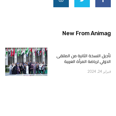
t
t
e
a
t
b
g
e
o
r
r
o
a
k
m
-
New From Animag
f
تأجيل النسخة الثانية من الملتقى
الدولي لرياضة المرأة العربية
فبراير 24, 2024