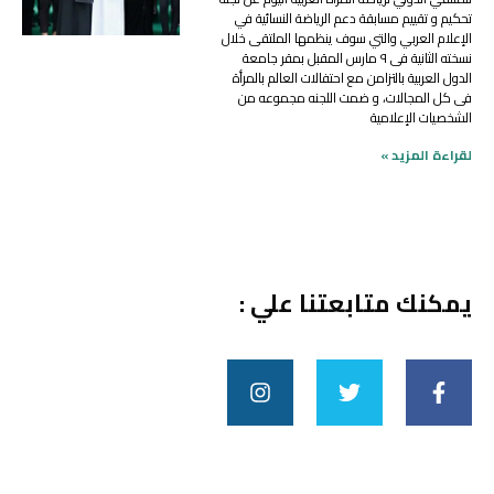
تحكيم و تقييم مسابقة دعم الرياضة النسائية في
الإعلام العربي والتي سوف ينظمها الملتقى خلال
نسخته الثانية فى ٩ مارس المقبل بمقر جامعة
الدول العربية بالتزامن مع احتفالات العالم بالمرأة
فى كل المجالات، و ضمت اللجنه مجموعه من
الشخصيات الإعلامية
لقراءة المزيد »
يمكنك متابعتنا علي :
I
T
F
n
w
a
s
i
c
t
t
e
a
t
b
g
e
o
r
r
o