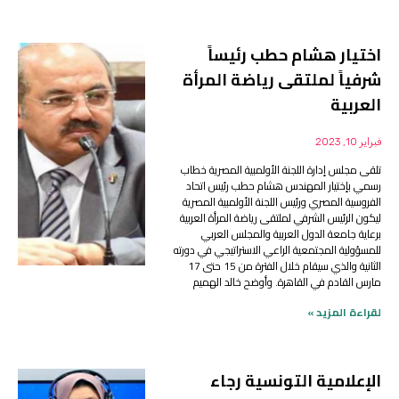
اختيار هشام حطب رئيساً
شرفياً لملتقى رياضة المرأة
العربية
فبراير 10, 2023
تلقى مجلس إدارة اللجنة الأولمبية المصرية خطاب
رسمي بإختيار المهندس هشام حطب رئيس اتحاد
الفروسية المصري ورئيس اللجنة الأولمبية المصرية
ليكون الرئيس الشرفي لملتقى رياضة المرأة العربية
برعاية جامعة الدول العربية والمجلس العربي
للمسؤولية المجتمعية الراعي الاستراتيجي في دورته
الثانية والذي سيقام خلال الفترة من 15 حتى 17
مارس القادم في القاهرة. وأوضح خالد الهميم
لقراءة المزيد »
الإعلامية التونسية رجاء