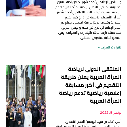
جاء الخبير الإعلامي أحمد شوبير ضمن لجنة التقييم
بمسابقة الملتقي الدولي لرياضة المرأة العربية لدعم
الرياضة النسائية، ويعتبر الخبير الإعلامي أحمد شوبير
أحد أبرز الأسماء اللامعة في تاريخ كرة القدم
المصرية وتحديدا مركز حراسة المرمي، وعلم من
أعلام الإعلام الرياضي في مصر والوطن العربي،
حيث يمتلك تاريخا حافلا بالإنجازات والبطولات. وفي
السطور التالية يستعرض الملتقي
لقراءة المزيد »
الملتقى الدولي لرياضة
المرأة العربية يعلن طريقة
التقديم في أكبر مسابقة
إعلامية رياضية تدعم رياضة
المرأة العربية
نوفمبر 8, 2022
أعلن “خالد بن فهد الهميم” المدير التنفيذي
للملتقي الدولي لرياضة المرأة العربية اليوم عن لجنة